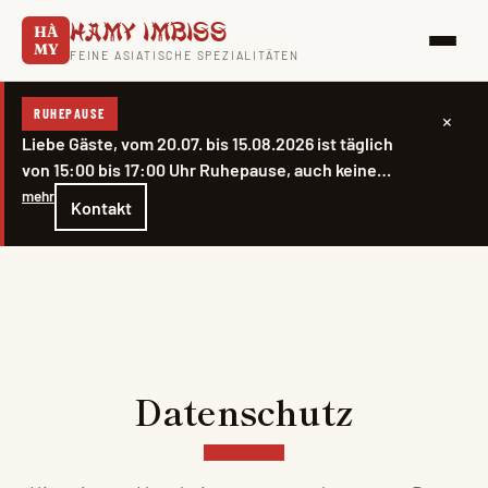
Hamy Imbiss
HÀ
MY
FEINE ASIATISCHE SPEZIALITÄTEN
RUHEPAUSE
×
Liebe Gäste, vom 20.07. bis 15.08.2026 ist täglich
von 15:00 bis 17:00 Uhr Ruhepause, auch keine
Firmenlieferung in dieser Zeit. Außerhalb dieser
mehr
Kontakt
Stunden sind wir wie gewohnt für Sie da.
Datenschutz